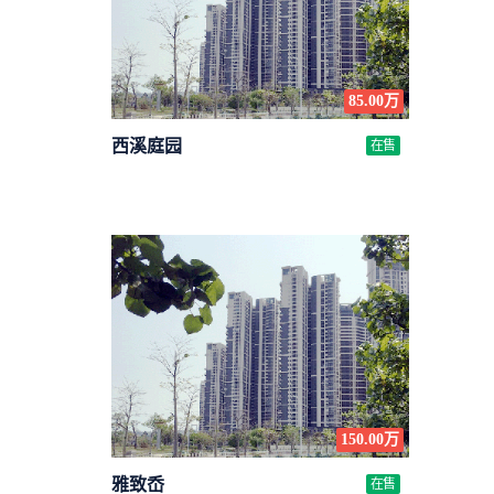
85.00万
西溪庭园
在售
150.00万
雅致岙
在售