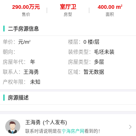
290.00万元
室
厅
卫
400.00 m
2
售价
房型
面积
二手房源信息
单价：
元/m
楼层：
0 楼/层
2
朝向：
装修类型：
毛坯未装
房屋年代：
年
房屋类型：
多层
联系人：
王海勇
区域：
暂无数据
产权年限：
未知
房源描述
王海勇
(个人发布)
联系时请说明是在
宁海房产网
看到的！